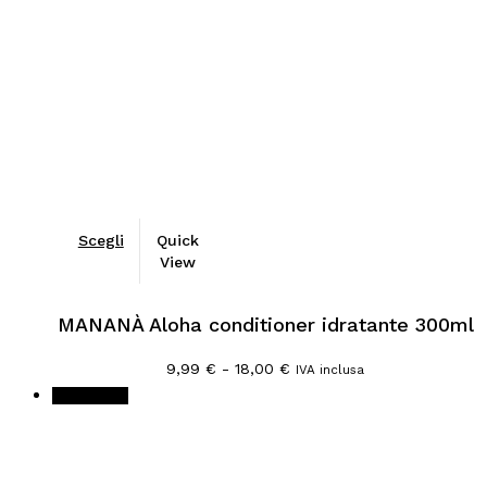
a
25,90 €
Scegli
Quick
View
MANANÀ Aloha conditioner idratante 300ml
Fascia
9,99
€
-
18,00
€
IVA inclusa
di
In offerta!
prezzo:
da
9,99 €
a
18,00 €