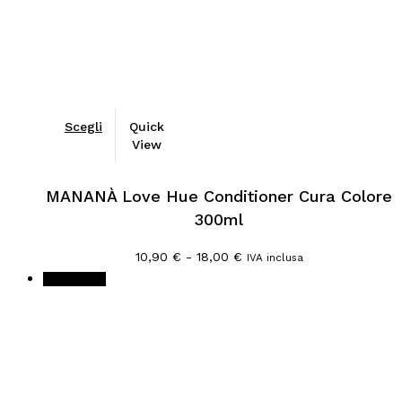
Scegli
Quick
View
MANANÀ Love Hue Conditioner Cura Colore
300ml
Fascia
10,90
€
-
18,00
€
IVA inclusa
di
In offerta!
prezzo:
da
10,90 €
a
18,00 €