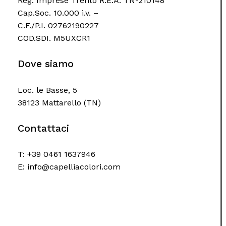
Reg. Imprese Trento R.E.A. TN-210148
Cap.Soc. 10.000 i.v. –
C.F./P.I. 02762190227
COD.SDI. M5UXCR1
Dove siamo
Loc. le Basse, 5
38123 Mattarello (TN)
Contattaci
T: +39 0461 1637946
E: info@capelliacolori.com