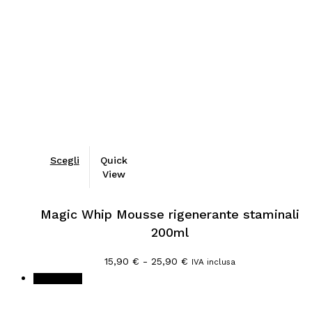
18,20 €.
15,90 €.
Scegli
Quick
View
Magic Whip Mousse rigenerante staminali
200ml
Fascia
15,90
€
-
25,90
€
IVA inclusa
di
In offerta!
prezzo:
da
15,90 €