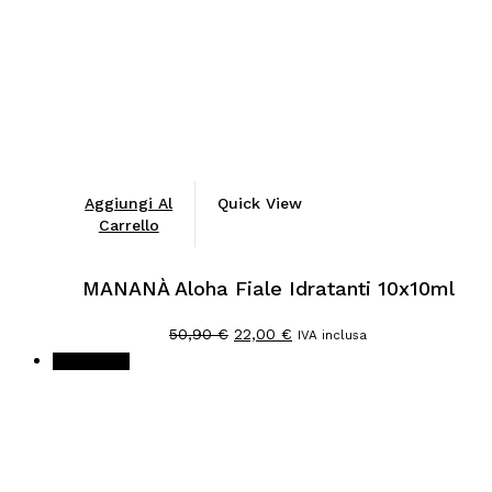
Aggiungi Al
Quick View
Carrello
MANANÀ Aloha Fiale Idratanti 10x10ml
Il
Il
50,90
€
22,00
€
IVA inclusa
prezzo
prezzo
In offerta!
originale
attuale
era:
è:
50,90 €.
22,00 €.