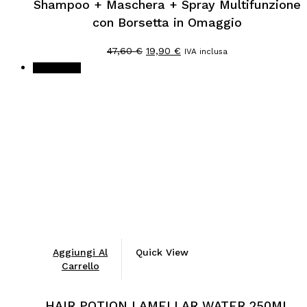
Shampoo + Maschera + Spray Multifunzione
con Borsetta in Omaggio
Il
Il
47,60
€
19,90
€
IVA inclusa
prezzo
prezzo
In offerta!
originale
attuale
era:
è:
47,60 €.
19,90 €.
Aggiungi Al
Quick View
Carrello
HAIR POTION LAMELLAR WATER 250ML