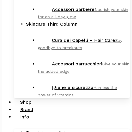
Accessori barbiere
Nourish your skin
for an all-day glow
Skincare Third Column
Cura dei Capelli – Hair Care
Say
goodbye to breakouts
Accessori parrucchieri
Give your skin
the added edge
Igiene e sicurezza
Harness the
power of vitamins
Shop
Brand
Info