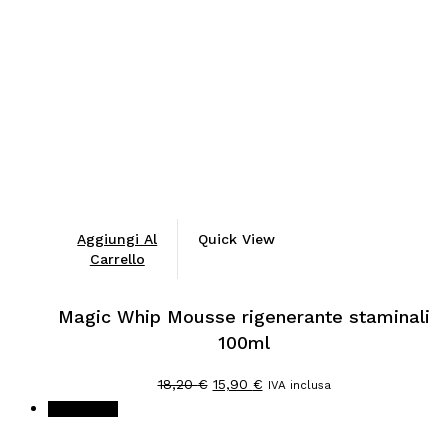
Aggiungi Al
Quick View
Carrello
Magic Whip Mousse rigenerante staminali
100ml
Il
Il
18,20
€
15,90
€
IVA inclusa
prezzo
prezzo
In offerta!
originale
attuale
era:
è: