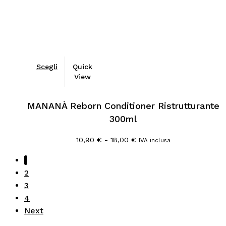
Scegli
Quick
View
MANANÀ Reborn Conditioner Ristrutturante
300ml
Fascia
10,90
€
-
18,00
€
IVA inclusa
di
prezzo:
1
da
2
10,90 €
a
3
18,00 €
4
Next