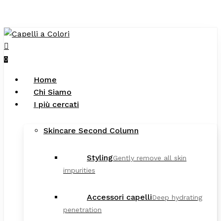
Close
art
Skip
Cart
to
main
search
content
0
Menu
Home
Chi Siamo
I più cercati
Skincare Second Column
Styling
Gently remove all skin
impurities
Accessori capelli
Deep hydrating
penetration