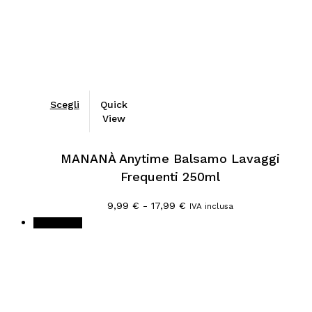
Scegli
Quick
View
MANANÀ Anytime Balsamo Lavaggi
Frequenti 250ml
Fascia
9,99
€
-
17,99
€
IVA inclusa
di
In offerta!
prezzo:
da
9,99 €
a
17,99 €