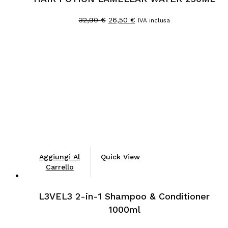
Il
Il
32,90
€
26,50
€
IVA inclusa
prezzo
prezzo
originale
attuale
era:
è:
32,90 €.
26,50 €.
Aggiungi Al
Quick View
Carrello
L3VEL3 2-in-1 Shampoo & Conditioner
1000ml