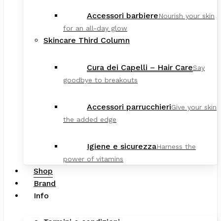
Accessori barbiere
Nourish your skin
for an all-day glow
Skincare Third Column
Cura dei Capelli – Hair Care
Say
goodbye to breakouts
Accessori parrucchieri
Give your skin
the added edge
Igiene e sicurezza
Harness the
power of vitamins
Shop
Brand
Info