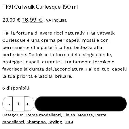
TIGI Catwalk Curlesque 150 ml
Il
Il
16,99
€
23,00
€
IVA inclusa
prezzo
prezzo
Hai la fortuna di avere ricci naturali? TIGI Catwalk
originale
attuale
Curlesque è una crema per capelli mossi e con
era:
è:
permanente che porterà la loro bellezza alla
23,00 €.
16,99 €.
perfezione. Definisce la forma delle singole onde,
protegge i capelli durante il trattamento termico e
favorisce la durata dell’acconciatura. Fai dei tuoi capelli
la tua priorità e lasciali brillare.
6 disponibili
TIGI
Aggiungi Al Carrello
Catwalk
Curlesque
Categorie:
Creme modellanti
,
Finish
,
Mousse
,
Paste
150
modellanti
,
Shampoo
,
Styling
,
TIGI
ml