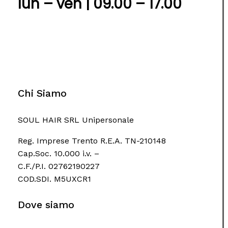
lun – ven | 09.00 – 17.00
Chi Siamo
SOUL HAIR SRL Unipersonale
Reg. Imprese Trento R.E.A. TN-210148
Cap.Soc. 10.000 i.v. –
C.F./P.I. 02762190227
COD.SDI. M5UXCR1
Dove siamo