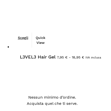
Scegli
Quick
View
Fascia
L3VEL3 Hair Gel
di
7,95
€
-
18,95
€
IVA inclusa
prezzo:
da
7,95 €
a
18,95 €
Nessun minimo d’ordine.
Acquista quel che ti serve.