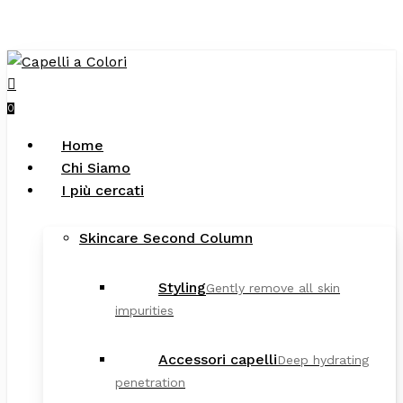
Close
art
Skip
Cart
to
main
search
content
0
Menu
Home
Chi Siamo
I più cercati
Skincare Second Column
Styling
Gently remove all skin
impurities
Accessori capelli
Deep hydrating
penetration